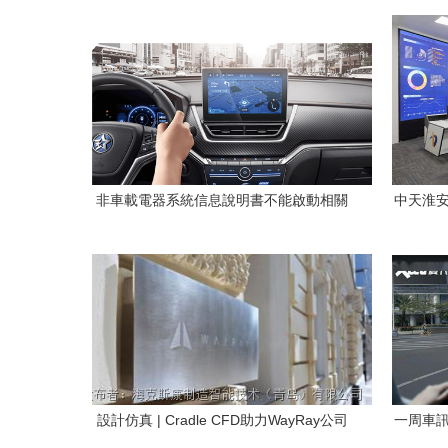
發商
非車載電器系統信息說明書不能啟動相關
中天淮安
智能系統的原因解析與法律風險科普（基
于虛擬場景構思）
設計仿真 | Cradle CFD助力WayRay公司
一周車訊