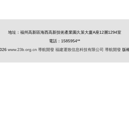
與拜騰攜手進軍導航開發
地址：福州高新區海西高新技術產業園久策大廈A座12層1294室
電話：1585954**
2026
www.23b.org.cn
導航開發
福建運致信息科技有限公司
導航開發
版