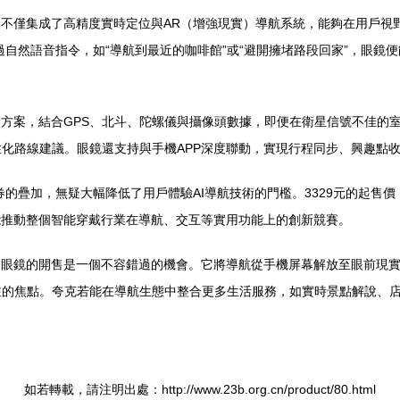
它不僅集成了高精度實時定位與AR（增強現實）導航系統，能夠在用戶視
過自然語音指令，如“導航到最近的咖啡館”或“避開擁堵路段回家”，眼
合方案，結合GPS、北斗、陀螺儀與攝像頭數據，即便在衛星信號不佳的
化路線建議。眼鏡還支持與手機APP深度聯動，實現行程同步、興趣點
費券的疊加，無疑大幅降低了用戶體驗AI導航技術的門檻。3329元的起
能推動整個智能穿戴行業在導航、交互等實用功能上的創新競賽。
I眼鏡的開售是一個不容錯過的機會。它將導航從手機屏幕解放至眼前現
注的焦點。夸克若能在導航生態中整合更多生活服務，如實時景點解說、
如若轉載，請注明出處：http://www.23b.org.cn/product/80.html