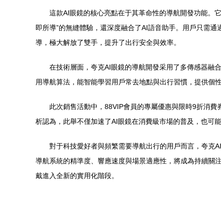
這款AI眼鏡的核心亮點在于其革命性的導航開發功能。
即所導”的無縫體驗，還深度融合了AI語音助手。用戶只需通
導，極大解放了雙手，提升了出行安全與效率。
在技術層面，夸克AI眼鏡的導航開發采用了多傳感器融
用導航算法，能智能學習用戶常去地點與出行習慣，提供個性
此次銷售活動中，88VIP會員的專屬優惠與限時9折消
析認為，此舉不僅加速了AI眼鏡在消費級市場的普及，也可
對于科技愛好者與頻繁需要導航出行的用戶而言，夸克A
導航系統的精準度、響應速度與場景適應性，將成為持續關
戴進入全新的實用化階段。