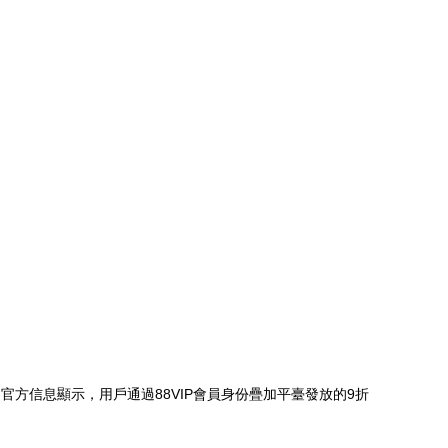
方信息顯示，用戶通過88VIP會員身份疊加平臺發放的9折