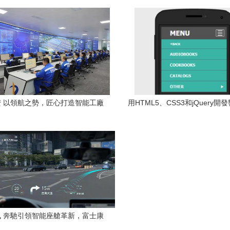
Apostera，深化智能出行布局
價格對比分析
 以領航之勢，匠心打造智能工廠
用HTML5、CSS3和jQuery開
新標桿
菜單導航（Responsive Multi 
 奔馳引領智能座艙革新，富士康