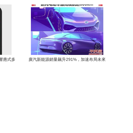
儀好用？導航開發新趨勢
發響應式多
廣汽新能源銷量飆升291%，加速布局未來
Menu）
每年兩款新車引領智能出行新篇章