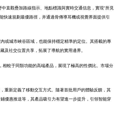
野中直觀疊加路線指示、地點標識與實時交通信息，實現“所見
鏡便能快速規劃最優路徑，并通過骨傳導耳機或視覺界面提供引
室內或城市峽谷區域，也能保持穩定精準的定位。其搭載的專
收藏及社交位置共享，拓展了導航的實用邊界。
售價，相較于同類功能的高端產品，展現了極高的性價比。市場分
實，重新定義了移動交互方式。隨著首批用戶的體驗反饋，其
店鋪優惠推送等，其產品吸引力有望進一步提升，引領智能穿