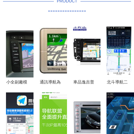
PRODUCT
----------------
小全副廠模
通訊導航為
車品逸吉普
北斗導航二
塊刷圖吧導
何價格懸
Jeep系列
十八年 封
航的電流聲
殊？揭秘51
導航一體機
鎖、突圍，
問題探究
比購返利網
越野精神與
終局全面主
的性價比之
智能科技的
導
王
完美融合