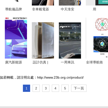
行布局
導航儀品牌
非車載電器
中天淮安
用
排名前十推
系統信息說
以領航之
HTML5、
薦 什么牌
明書不能啟
勢，匠心打
CSS3和
子的導航儀
動相關智能
造智能工廠
jQuery開發
好用？導航
系統的原因
新標桿
響應式多菜
開發新趨勢
解析與法律
單導航
風險科普
（Responsive
（基于虛擬
Multi
廣汽新能源
設計仿真 |
一周車訊
全球導航衛
場景構思）
Menu）
銷量飆升
Cradle
奔馳引領智
星系統發展
291%，加
CFD助力
能座艙革
與中國北斗
如若轉載，請注明出處：http://www.23b.org.cn/product/
速布局未來
WayRay公
新，富士康
系統建設
1
2
3
4
5
下一頁
每年兩款新
司打造高效
與拜騰攜手
車引領智能
全息AR導
進軍導航開
出行新篇章
航冷卻系統
發