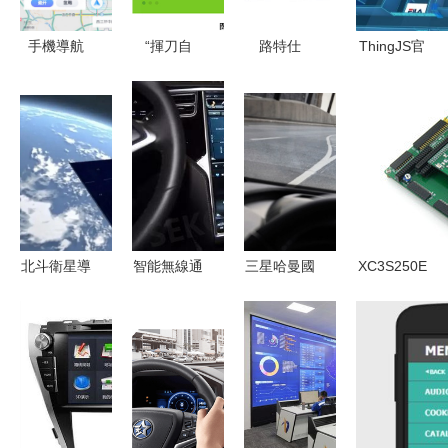
手機導航
“揮刀自
路特仕
ThingJS官
OUT了？體
宮”后突
8026LY
方案例解讀
驗高德地圖
圍？360導
DVD導航一
（五） 物
車機版3.0
航豪擲10億
體機 帕薩
聯網室內
專業導航開
賦能軟件開
特領馭的智
3D定位導
發的全新體
發者，重塑
能升級之選
航與上下樓
驗
互聯網生態
切換實戰
北斗衛星導
智能無線通
三星哈曼國
XC3S250E
航開發與應
信模塊賦能
際收購德國
芯片選購指
用的新趨勢
車載導航新
AR/MR汽
南 正品鑒
升級
車導航開發
別與批量價
商
格對比分析
Apostera，
深化智能出