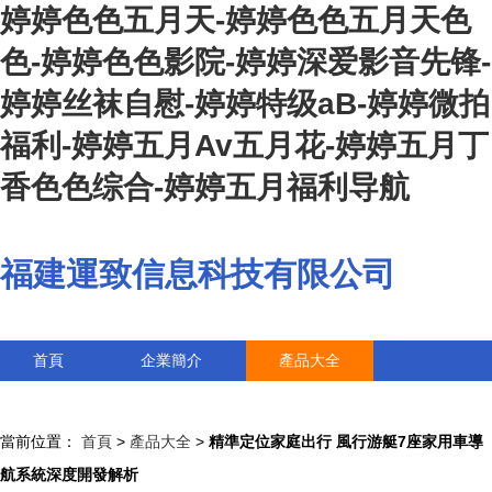
婷婷色色五月天-婷婷色色五月天色
色-婷婷色色影院-婷婷深爱影音先锋-
婷婷丝袜自慰-婷婷特级aB-婷婷微拍
福利-婷婷五月Av五月花-婷婷五月丁
香色色综合-婷婷五月福利导航
福建運致信息科技有限公司
首頁
企業簡介
產品大全
聯系我們
企業信息
訪客留言
當前位置：
首頁
>
產品大全
>
精準定位家庭出行 風行游艇7座家用車導
航系統深度開發解析