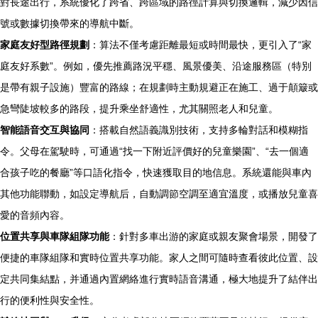
對長途出行，系統優化了跨省、跨區域的路徑計算與切換邏輯，減少因信
號或數據切換帶來的導航中斷。
家庭友好型路徑規劃
：算法不僅考慮距離最短或時間最快，更引入了“家
庭友好系數”。例如，優先推薦路況平穩、風景優美、沿途服務區（特別
是帶有親子設施）豐富的路線；在規劃時主動規避正在施工、過于顛簸或
急彎陡坡較多的路段，提升乘坐舒適性，尤其關照老人和兒童。
智能語音交互與協同
：搭載自然語義識別技術，支持多輪對話和模糊指
令。父母在駕駛時，可通過“找一下附近評價好的兒童樂園”、“去一個適
合孩子吃的餐廳”等口語化指令，快速獲取目的地信息。系統還能與車內
其他功能聯動，如設定導航后，自動調節空調至適宜溫度，或播放兒童喜
愛的音頻內容。
位置共享與車隊組隊功能
：針對多車出游的家庭或親友聚會場景，開發了
便捷的車隊組隊和實時位置共享功能。家人之間可隨時查看彼此位置、設
定共同集結點，并通過內置網絡進行實時語音溝通，極大地提升了結伴出
行的便利性與安全性。