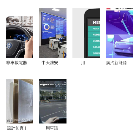
信模塊賦能
際收購德國
芯片選購指
排名前十推
車載導航新
AR/MR汽
南 正品鑒
薦 什么牌
升級
車導航開發
別與批量價
子的導航儀
商
格對比分析
好用？導航
Apostera，
開發新趨勢
深化智能出
行布局
非車載電器
中天淮安
用
廣汽新能源
系統信息說
以領航之
HTML5、
銷量飆升
明書不能啟
勢，匠心打
CSS3和
291%，加
動相關智能
造智能工廠
jQuery開發
速布局未來
系統的原因
新標桿
響應式多菜
每年兩款新
解析與法律
單導航
車引領智能
風險科普
（Responsive
出行新篇章
（基于虛擬
Multi
設計仿真 |
一周車訊