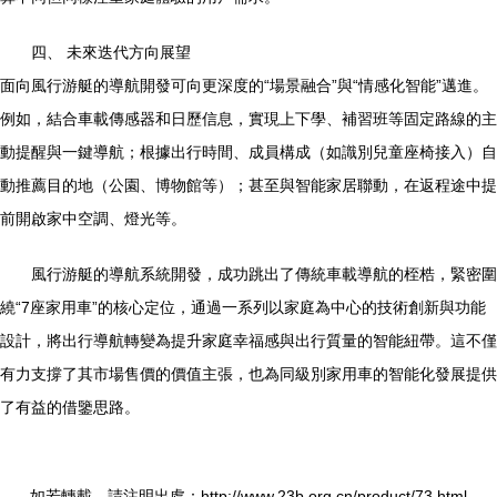
四、 未來迭代方向展望
面向風行游艇的導航開發可向更深度的“場景融合”與“情感化智能”邁進。
例如，結合車載傳感器和日歷信息，實現上下學、補習班等固定路線的主
動提醒與一鍵導航；根據出行時間、成員構成（如識別兒童座椅接入）自
動推薦目的地（公園、博物館等）；甚至與智能家居聯動，在返程途中提
前開啟家中空調、燈光等。
風行游艇的導航系統開發，成功跳出了傳統車載導航的桎梏，緊密圍
繞“7座家用車”的核心定位，通過一系列以家庭為中心的技術創新與功能
設計，將出行導航轉變為提升家庭幸福感與出行質量的智能紐帶。這不僅
有力支撐了其市場售價的價值主張，也為同級別家用車的智能化發展提供
了有益的借鑒思路。
如若轉載，請注明出處：http://www.23b.org.cn/product/73.html