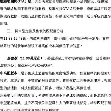
離線地圖與OTA升級
：充分考慮部分地區網絡覆蓋不足的情況，提供完
善的離線地圖下載與更新服務。整車支持OTA遠程升級，導航系統可以定
期獲得數據、功能乃至界面的更新，持續優化用戶體驗，延長系統的生命
周期。
三、 與車型定位及售價的匹配度分析
在11.99-15.49萬元的價格區間內，風行游艇面臨的競爭對手眾多。其導
航系統的開發策略體現了極高的成本與價值平衡智慧：
基礎版（11.99萬元起）
：搭載滿足日常剛需的在線導航、語音控制
基礎功能，確保核心出行的便利性。
中高配版本
：逐步集成上述更智能的家庭場景功能，如更精準的路徑偏好
設置、車隊組網、更豐富的離線資源等，將導航從工具升級為服務，與車
型的舒適性、科技性配置提升同步，增強了產品的高價值感。
這種梯度化的功能配置，使得導航系統不再是冰冷的標配，而是成為體現
車型配置差異、提升不同價位車型吸引力的重要組成部分，精準匹配了預
算不同但同樣注重家庭體驗的用戶需求。