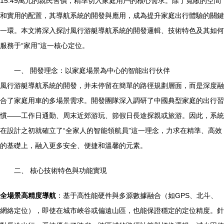
15.49萬元的親民售價，精準切入家庭用戶的核心需求。除了寬敞的空間
和實用的配置，其導航系統的開發與應用，成為提升家庭出行體驗的關鍵
一環。本文將深入探討風行游艇導航系統的開發邏輯、技術特色及其如何
服務于“家用”這一核心定位。
一、 開發理念：以家庭場景為中心的智能出行伙伴
風行游艇導航系統的開發，并未停留在簡單的路徑規劃層面，而是深度融
合了家庭用車的多場景需求。開發團隊深入調研了中國典型家庭的出行習
慣——工作日通勤、周末近郊游玩、節假日長途探親或旅游。因此，系統
在設計之初就確立了“全家人的智能領航員”這一理念，力求在精準、高效
的基礎上，融入更多安全、便捷和溫馨的元素。
二、 核心技術特色與功能實現
全場景高精度導航
：基于高性能硬件與多源數據融合（如GPS、北斗、
網絡定位），即使在城市峽谷或偏遠山區，也能保證穩定的定位精度。針