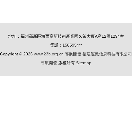
場景構思）
Menu）
Cradle
奔馳引領智
CFD助力
能座艙革
WayRay公
新，富士康
司打造高效
與拜騰攜手
地址：福州高新區海西高新技術產業園久策大廈A座12層1294室
全息AR導
進軍導航開
電話：1585954**
航冷卻系統
發
Copyright © 2026
www.23b.org.cn
導航開發
福建運致信息科技有限公司
導航開發
版權所有
Sitemap